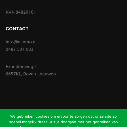
KVK 84820101
CONTACT
info@elinmo.nl
0487 507 083
Expeditieweg 2
6657KL, Boven-Leeuwen
We gebruiken cookies om ervoor te zorgen dat onze site zo
VORMKR8 | vormgeving & webdesign
soepel mogelijk draait. Als je doorgaat met het gebruiken van